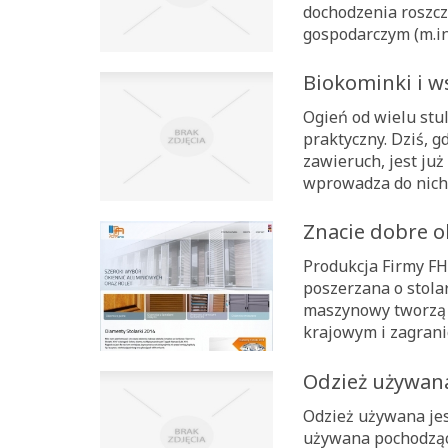
dochodzenia roszc
gospodarczym (m.in
Biokominki i ws
Ogień od wielu stul
praktyczny. Dziś, 
zawieruch, jest ju
wprowadza do nich w
Znacie dobre o
Produkcja Firmy F
poszerzana o stola
maszynowy tworzą 
krajowym i zagranic
Odzież używana
Odzież używana jes
używana pochodząc