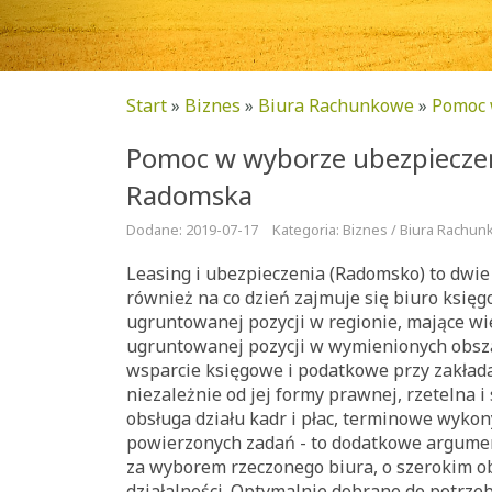
Start
»
Biznes
»
Biura Rachunkowe
»
Pomoc 
Pomoc w wyborze ubezpieczeń
Radomska
Dodane: 2019-07-17
Kategoria: Biznes / Biura Rachu
Leasing i ubezpieczenia (Radomsko) to dwie 
również na co dzień zajmuje się biuro księg
ugruntowanej pozycji w regionie, mające wi
ugruntowanej pozycji w wymienionych obs
wsparcie księgowe i podatkowe przy zakłada
niezależnie od jej formy prawnej, rzetelna 
obsługa działu kadr i płac, terminowe wyko
powierzonych zadań - to dodatkowe argume
za wyborem rzeczonego biura, o szerokim 
działalności. Optymalnie dobrane do potrz