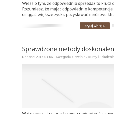
Wiesz o tym, że odpowiednia sprzedaż to klucz 
Rozumiesz, że mając odpowiednie kompetencje m
osiągać większe zyski, pozyskiwać mnóstwo klie
czytaj więcej »
Sprawdzone metody doskonale
Dodane: 2017-03-06
Kategoria: Uczelnie / Kursy i Szkoleni
W dzisiejszych czasach swoje umiejętności zaw