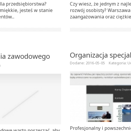
dla przedsiębiorstwa?
Czy wiesz, że jednym z naj
iękkie, jesteś w stanie
rozwój osobisty? Warszawa 
ntów...
zaangażowania oraz ciężkiej
Organizacja specja
nia zawodowego
Dodane: 2016-05-05
Kategoria: U
a
Profesjonalny i powszechn
odowe warto poszerzać, aby