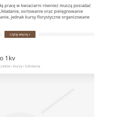
złą pracę w kwiaciarni również muszą posiadać
Układanie, sortowanie oraz pielęgnowanie
nie, jednak kursy florystyczne organizowane
czytaj więcej »
o 1kv
czelnie / Kursy i Szkolenia