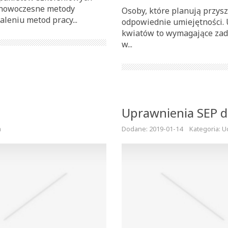
 nowoczesne metody
Osoby, które planują przys
leniu metod pracy...
odpowiednie umiejętności. 
kwiatów to wymagające zada
w...
Uprawnienia SEP d
a
Dodane: 2019-01-14
Kategoria: U