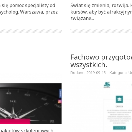
się pomoc specjalisty od
Świat się zmienia, rozwija. 
sycholog. Warszawa, przez
kursów, aby być atrakcyjnym
związane...
Fachowo przygotow
wszystkich.
a
Dodane: 2019-09-13
Kategoria: U
 pakietów szkoleniowych