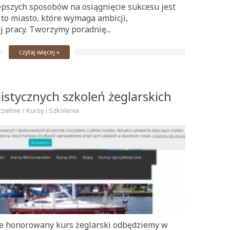
lepszych sposobów na osiągnięcie sukcesu jest
to miasto, które wymaga ambicji,
 pracy. Tworzymy poradnię...
czytaj więcej »
listycznych szkoleń żeglarskich
czelnie / Kursy i Szkolenia
ie honorowany kurs żeglarski odbędziemy w