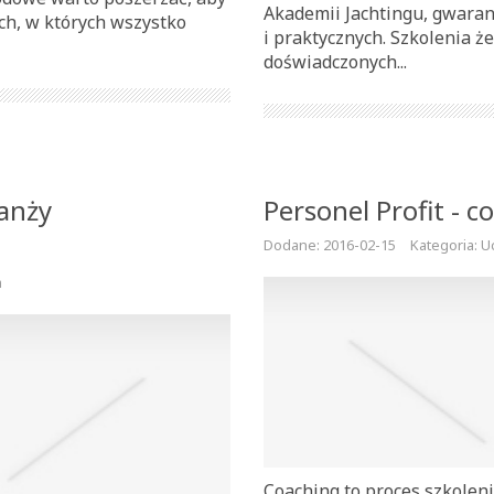
Akademii Jachtingu, gwaran
ch, w których wszystko
i praktycznych. Szkolenia 
doświadczonych...
ranży
Personel Profit - c
Dodane: 2016-02-15
Kategoria: U
a
Coaching to proces szkolen