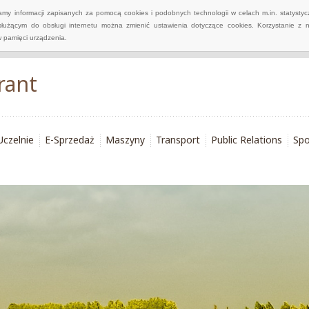
wamy informacji zapisanych za pomocą cookies i podobnych technologii w celach m.in. statyst
służącym do obsługi internetu można zmienić ustawienia dotyczące cookies. Korzystanie z 
 pamięci urządzenia.
rant
Uczelnie
E-Sprzedaż
Maszyny
Transport
Public Relations
Spo