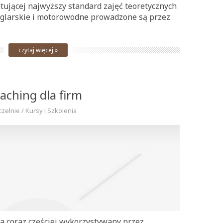
tującej najwyższy standard zajęć teoretycznych
żeglarskie i motorowodne prowadzone są przez
czytaj więcej »
oaching dla firm
czelnie / Kursy i Szkolenia
ia coraz częściej wykorzystywany przez