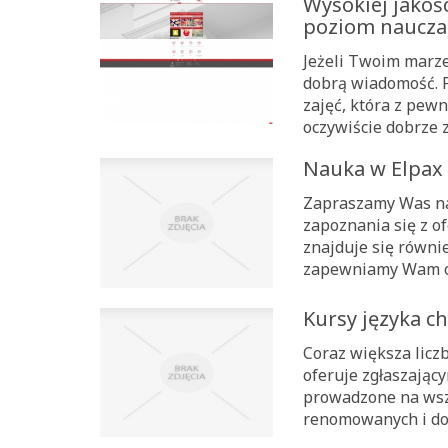
Wysokiej jakoś
poziom naucza
Jeżeli Twoim marze
dobrą wiadomość. 
zajęć, która z pew
oczywiście dobrze z
Nauka w Elpax
Zapraszamy Was na
zapoznania się z of
znajduje się równie
zapewniamy Wam ogr
Kursy języka c
Coraz większa licz
oferuje zgłaszający
prowadzone na wsz
renomowanych i dośw