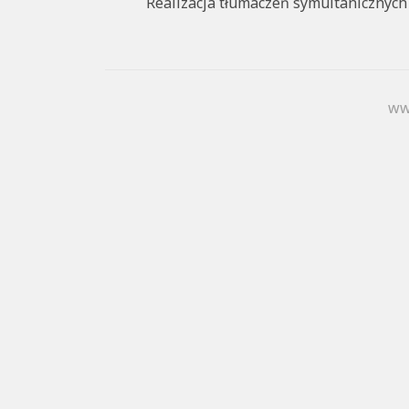
Realizacja tłumaczeń symultanicznych
ww