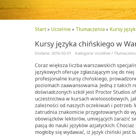
Start
»
Uczelnie
»
Tłumaczenia
»
Kursy języ
Kursy języka chińskiego w Wa
Dodane: 2016-02-01
Kategoria: Uczelnie / Tłumaczeni
Coraz większa liczba warszawskich specjali
językowych oferuje zgłaszającym się do nie
profesjonalne kursy chińskiego, prowadzon
poziomach zaawansowania. Jedną z takich 
doświadczonych szkół jest Proctor Studios o
uczestnictwa w kursach wieloosobowych, jak
zależności od naszych oczekiwań i potrzeb.
zatrudnia znakomicie przygotowanych do w
obowiązków lektorów, umiejących zarazić 
pasją do nauki języków azjatyckich. Chociaż
mogłoby się wydawać, iż język chiński jest 