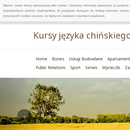
Ważne: nasze strony wykorzystują pliki cookies. Używamy informacji zapisanych za pomocą 
indywidualnych potrzeb użytkowników. W programie służącym do obsługi internetu można 
dotyczących cookies oznacza, że będą one zapisane w pamięci urządzenia.
Kursy języka chińskieg
Home
Biznes
Usługi Budowlane
Apartamen
Public Relations
Sport
Serwis
Wycieczki
Za