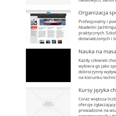
naukowych, samorzą
Organizacja spe
Profesjonalny i p
Akademii Jachtingu
praktycznych. Szko
doświadczonych i ś
Nauka na masa
Każdy człowiek cho
wybiera go jako sp
dobroczynny wpływ 
na kierunku technik
Kursy języka c
Coraz większa licz
oferuje zgłaszający
prowadzone na wsz
renomowanych i dośw