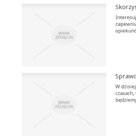
Skorzy
Interesu
zapewnia
opiekunó
Sprawd
W dzisie
czasach,
będziemy 