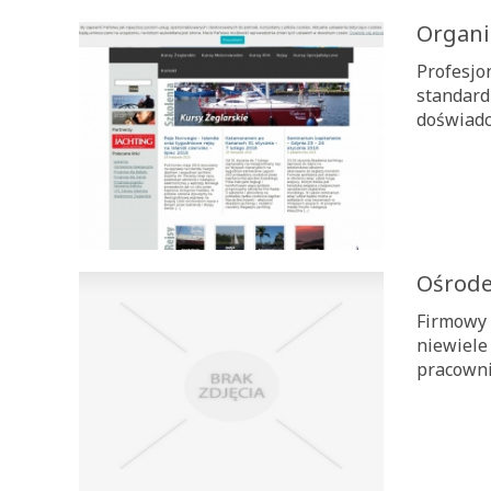
Organiz
Profesjo
standard
doświadc
Ośrode
Firmowy 
niewiele
pracowni