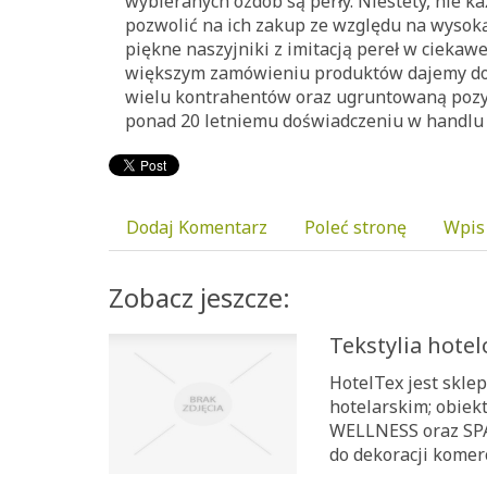
wybieranych ozdób są perły. Niestety, nie k
pozwolić na ich zakup ze względu na wysok
piękne naszyjniki z imitacją pereł w ciekawe
większym zamówieniu produktów dajemy do
wielu kontrahentów oraz ugruntowaną pozyc
ponad 20 letniemu doświadczeniu w handlu 
Dodaj Komentarz
Poleć stronę
Wpis
Zobacz jeszcze:
Tekstylia hote
HotelTex jest skl
hotelarskim; obiek
WELLNESS oraz SPA
do dekoracji komerc