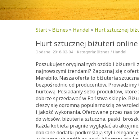
Start
»
Biznes
»
Handel
»
Hurt sztucznej biż
Hurt sztucznej biżuteri online
Dodane: 2016-02-04
Kategoria: Biznes / Handel
Poszukujesz oryginalnych ozdób i biżuterii 
najnowszymi trendami? Zapoznaj się z ofer
Merebilo. Nasza oferta to biżuteria sztuczn
bezpośrednio od producentów. Prowadzimy 
hurtową. Posiadamy setki produktów, które 
dobrze sprzedawać w Państwa sklepie. Biżut
cieszy się ogromną popularnością ze względ
i jakość wykonania. Oferowane przez nas to
do włosów, biżuteria sztuczna, paski, broszki
Każda kobieta pragnie wyglądać atrakcyjni
dobrane dodatki podkreślają styl i elegancję