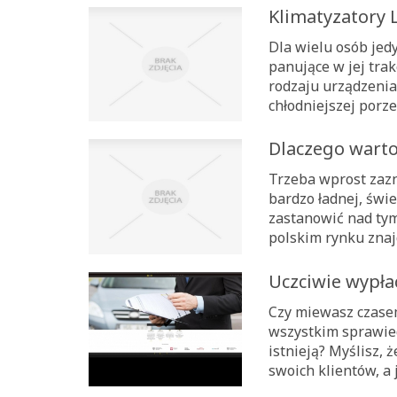
Klimatyzatory 
Dla wielu osób jed
panujące w jej tra
rodzaju urządzenia
chłodniejszej porze
Dlaczego warto
Trzeba wprost zazn
bardzo ładnej, świe
zastanowić nad tym
polskim rynku znajd
Uczciwie wypł
Czy miewasz czasem
wszystkim sprawie
istnieją? Myślisz,
swoich klientów, a 