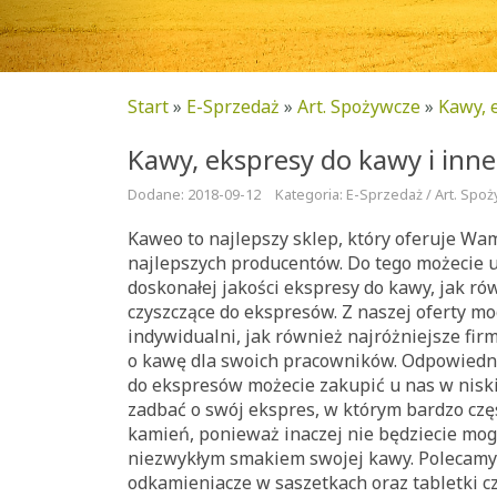
Start
»
E-Sprzedaż
»
Art. Spożywcze
»
Kawy, 
Kawy, ekspresy do kawy i inne
Dodane: 2018-09-12
Kategoria: E-Sprzedaż / Art. Spo
Kaweo to najlepszy sklep, który oferuje Wa
najlepszych producentów. Do tego możecie 
doskonałej jakości ekspresy do kawy, jak ró
czyszczące do ekspresów. Z naszej oferty mo
indywidualni, jak również najróżniejsze firm
o kawę dla swoich pracowników. Odpowiedni
do ekspresów możecie zakupić u nas w nisk
zadbać o swój ekspres, w którym bardzo czę
kamień, ponieważ inaczej nie będziecie mogl
niezwykłym smakiem swojej kawy. Polecam
odkamieniacze w saszetkach oraz tabletki c