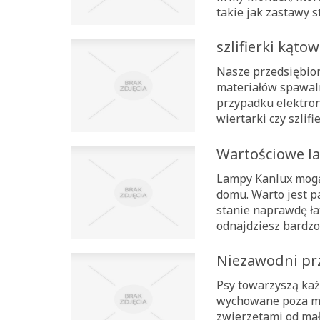
takie jak zastawy s
szlifierki kąto
Nasze przedsiębio
materiałów spawaln
przypadku elektron
wiertarki czy szlifi
Wartościowe l
Lampy Kanlux mogą
domu. Warto jest p
stanie naprawdę ła
odnajdziesz bardzo
Niezawodni prz
Psy towarzyszą każ
wychowane poza mi
zwierzętami od mał