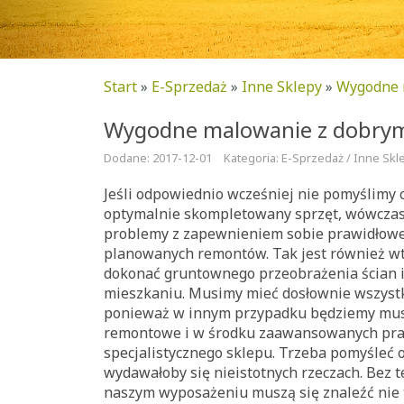
Start
»
E-Sprzedaż
»
Inne Sklepy
»
Wygodne 
Wygodne malowanie z dobry
Dodane: 2017-12-01
Kategoria: E-Sprzedaż / Inne Skl
Jeśli odpowiednio wcześniej nie pomyślimy 
optymalnie skompletowany sprzęt, wówcza
problemy z zapewnieniem sobie prawidłow
planowanych remontów. Tak jest również wt
dokonać gruntownego przeobrażenia ścian 
mieszkaniu. Musimy mieć dosłownie wszystk
ponieważ w innym przypadku będziemy musi
remontowe i w środku zaawansowanych pra
specjalistycznego sklepu. Trzeba pomyśleć 
wydawałoby się nieistotnych rzeczach. Bez t
naszym wyposażeniu muszą się znaleźć nie ty