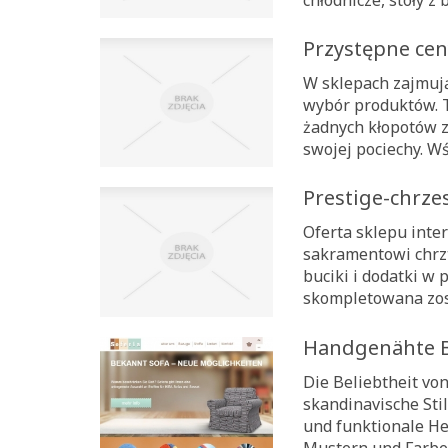
chłodnicze, stoły z
Przystępne ce
W sklepach zajmują
wybór produktów. Ta
żadnych kłopotów 
swojej pociechy. Wś
Prestige-chrzes
Oferta sklepu inte
sakramentowi chrzt
buciki i dodatki w 
skompletowana zost
Handgenähte B
Die Beliebtheit von
skandinavische Sti
und funktionale He
Mustern und Farben