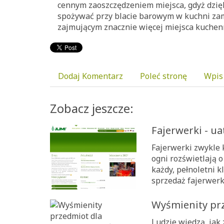
cennym zaoszczędzeniem miejsca, gdyż dzię
spożywać przy blacie barowym w kuchni zam
zajmującym znacznie więcej miejsca kuchen
Dodaj Komentarz
Poleć stronę
Wpis
Zobacz jeszcze:
Fajerwerki - ua
Fajerwerki zwykle 
ogni rozświetlają 
każdy, pełnoletni k
sprzedaż fajerwerk
Wyśmienity prz
Ludzie wiedzą, jak