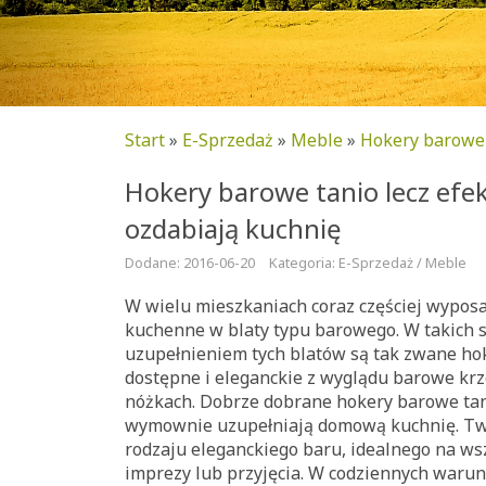
Start
»
E-Sprzedaż
»
Meble
»
Hokery barowe 
Hokery barowe tanio lecz efe
ozdabiają kuchnię
Dodane: 2016-06-20
Kategoria: E-Sprzedaż / Meble
W wielu mieszkaniach coraz częściej wyposa
kuchenne w blaty typu barowego. W takich 
uzupełnieniem tych blatów są tak zwane ho
dostępne i eleganckie z wyglądu barowe krz
nóżkach. Dobrze dobrane hokery barowe tani
wymownie uzupełniają domową kuchnię. Two
rodzaju eleganckiego baru, idealnego na w
imprezy lub przyjęcia. W codziennych warun