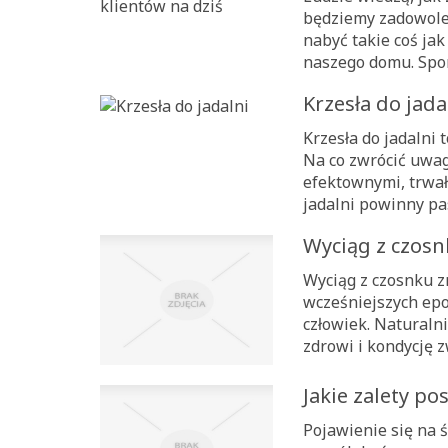
będziemy zadowolen
nabyć takie coś ja
naszego domu. Sporo
Krzesła do jada
Krzesła do jadalni
Na co zwrócić uwagę
efektownymi, trwa
jadalni powinny pa
Wyciąg z czos
Wyciąg z czosnku zn
wcześniejszych epo
człowiek. Naturaln
zdrowi i kondycję z
Jakie zalety po
Pojawienie się na 