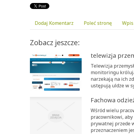
Dodaj Komentarz
Poleć stronę
Wpis
Zobacz jeszcze:
telewizja prze
Telewizja przemysł
monitoringu króluj
narzekają na ich z
ustępują uldze w sy
Fachowa odzież
Wśród wielu pracow
pracownikowi, aby k
prywatnej przede 
przeznaczeniem jes