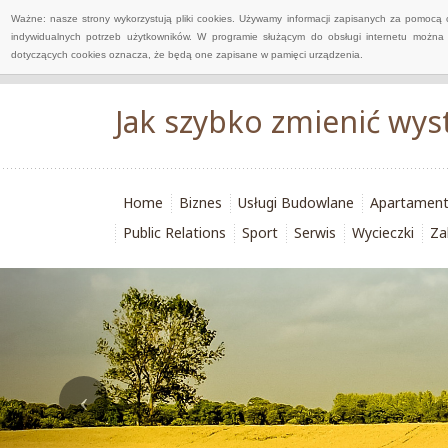
Ważne: nasze strony wykorzystują pliki cookies. Używamy informacji zapisanych za pomocą 
indywidualnych potrzeb użytkowników. W programie służącym do obsługi internetu można 
dotyczących cookies oznacza, że będą one zapisane w pamięci urządzenia.
Jak szybko zmienić wys
Home
Biznes
Usługi Budowlane
Apartamen
Public Relations
Sport
Serwis
Wycieczki
Za