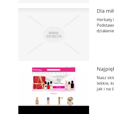
Dla mił
Herbaty 
Podstawo
działani
Najpię
Nasz skl
lekkie, 
jak i na 