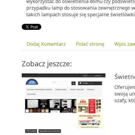
wykorzystać do oświetlenia domu czy podświe
przypadku lamp do stosowania zewnętrznego wa
takich lampach stosuje się specjalne świetlówk
Dodaj Komentarz
Poleć stronę
Wpis zaw
Zobacz jeszcze:
Świetn
Oferujem
swoją un
szafy, k