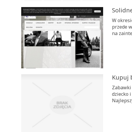
Solidn
W okresi
przede w
na zaint
Kupuj 
Zabawki 
dziecko 
Najlepsz