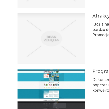
Atrakc
Któż z n
bardzo d
Promocje,
Progra
Dokument
poprzez 
konwertow