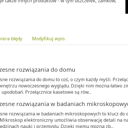
uje także innych produktów - w tym uszczelek, zamków,
iera błędy
Modyfikuj wpis
esne rozwiązania do domu
ne rozwiązania do domu to coś, o czym każdy myśli. Przeł
wnętrzu nowoczesnego wyglądu. Dzięki nim można łatwo zmi
 upodobań. Przełącznice kasetowe są rów...
esne rozwiązania w badaniach mikroskopowy
ne rozwiązania w badaniach mikroskopowych to klucz do o
. Mikroskop elektroniczny umożliwia obserwację detali na n
iedzinach nauki i przemysłu. Dzięki niemu można zb...