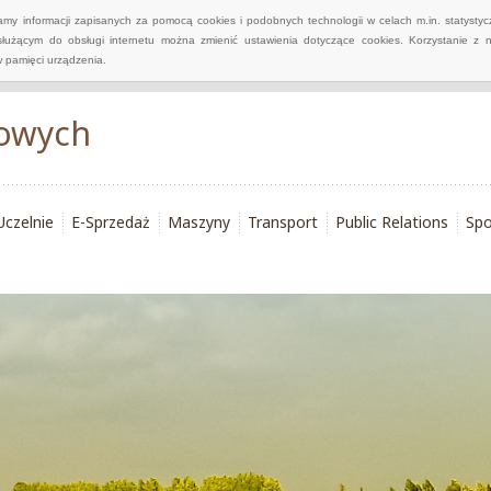
wamy informacji zapisanych za pomocą cookies i podobnych technologii w celach m.in. statyst
służącym do obsługi internetu można zmienić ustawienia dotyczące cookies. Korzystanie z 
 pamięci urządzenia.
łowych
Uczelnie
E-Sprzedaż
Maszyny
Transport
Public Relations
Spo