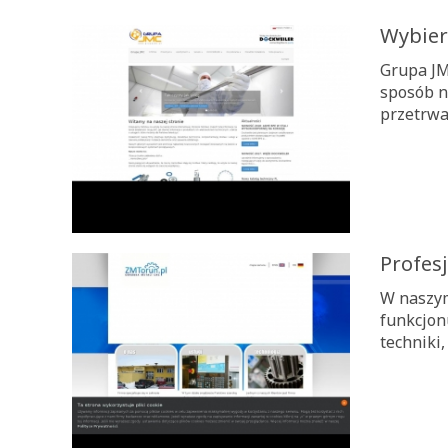
Wybier
Grupa JM
sposób ni
przetrwa
Profes
W naszym
funkcjon
techniki