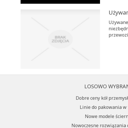
Używan
Używane 
niezbędn
przewozi
LOSOWO WYBRA
Dobre ceny kół przemys
Linie do pakowania w 
Nowe modele ściern
Nowoczesne rozwiązania