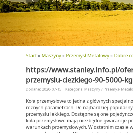
Start
»
Maszyny
»
Przemysł Metalowy
»
Dobre c
https://www.stanley.info.pl/ofer
przemyslu-ciezkiego-90-5000-kg
Dodane: 2020-07-15
Kategoria: Maszyny / Przemysł Metal
Koła przemysłowe to jedna z głównych specjaln
różnych parametrach. Do najbardziej popularn
przemysłu lekkiego. Dostępne są one pojedyncz
koła przemysłowe mają niezbędne gwarancje pr
warunkach przemysłowych. W ostatnim czasie wp