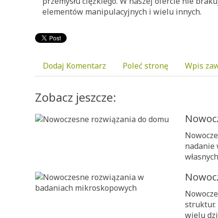
przemysłu ciężkiego. W naszej ofercie nie brak
elementów manipulacyjnych i wielu innych.
Dodaj Komentarz
Poleć stronę
Wpis zaw
Zobacz jeszcze:
Nowocz
Nowoczes
nadanie 
własnych
Nowocz
Nowoczes
struktur
wielu dz