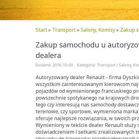
Start
»
Transport
»
Salony, Komisy
»
Zakup s
Zakup samochodu u autoryz
dealera
Dodane: 2016-10-03
Kategoria: Transport / Salony, K
Autoryzowany dealer Renault - firma Dyszki
wszystkim zainteresowanym kierowcom na
pojazdów od wymienionego francuskiego pr
powszechnie spotykanego na krajowych drog
tego czy interesują nas samochody dostawc
terenowe, czy sportowe, wymieniona mark
oferuje najlepsze rozwiązania, w swoich pr
Wymieniony w tekście dealer Renault służy
doświadczeniem i setkami zrealizowanych tr
stosunku do kierowców niezdecydowanych c