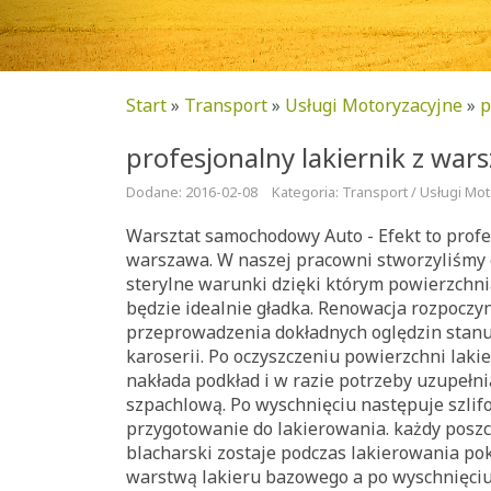
Start
»
Transport
»
Usługi Motoryzacyjne
»
p
profesjonalny lakiernik z war
Dodane: 2016-02-08
Kategoria: Transport / Usługi Mo
Warsztat samochodowy Auto - Efekt to profe
warszawa. W naszej pracowni stworzyliśmy
sterylne warunki dzięki którym powierzchni
będzie idealnie gładka. Renowacja rozpoczyn
przeprowadzenia dokładnych oględzin stan
karoserii. Po oczyszczeniu powierzchni lak
nakłada podkład i w razie potrzeby uzupełn
szpachlową. Po wyschnięciu następuje szlif
przygotowanie do lakierowania. każdy posz
blacharski zostaje podczas lakierowania po
warstwą lakieru bazowego a po wyschnięciu