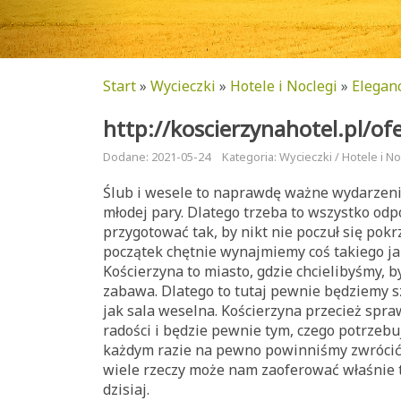
Start
»
Wycieczki
»
Hotele i Noclegi
»
Elegan
http://koscierzynahotel.pl/of
Dodane: 2021-05-24
Kategoria: Wycieczki / Hotele i No
Ślub i wesele to naprawdę ważne wydarzeni
młodej pary. Dlatego trzeba to wszystko od
przygotować tak, by nikt nie poczuł się pok
początek chętnie wynajmiemy coś takiego ja
Kościerzyna to miasto, gdzie chcielibyśmy, by
zabawa. Dlatego to tutaj pewnie będziemy s
jak sala weselna. Kościerzyna przecież spr
radości i będzie pewnie tym, czego potrzebuj
każdym razie na pewno powinniśmy zwrócić 
wiele rzeczy może nam zaoferować właśnie t
dzisiaj.