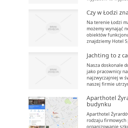
Czy w Łodzi zn
Na terenie Łodzi m
możemy wynająć noc
obiektów funkcjonuj
znajdziemy Hotel Sp
Jachting to z c
Nasza doskonale do
jako pracownicy n
najzwyczajniej w ś
naszej firmie utrz
Aparthotel Ży
budynku
Aparthotel Żyrardó
rodzaju firmowych 
organizowanie szko