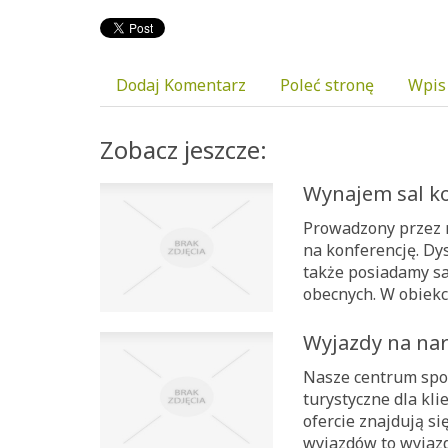
Dodaj Komentarz
Poleć stronę
Wpis
Zobacz jeszcze:
Wynajem sal ko
Prowadzony przez n
na konferencję. D
także posiadamy sa
obecnych. W obiekci
Wyjazdy na nar
Nasze centrum spor
turystyczne dla kl
ofercie znajdują si
wyjazdów to wyjazd