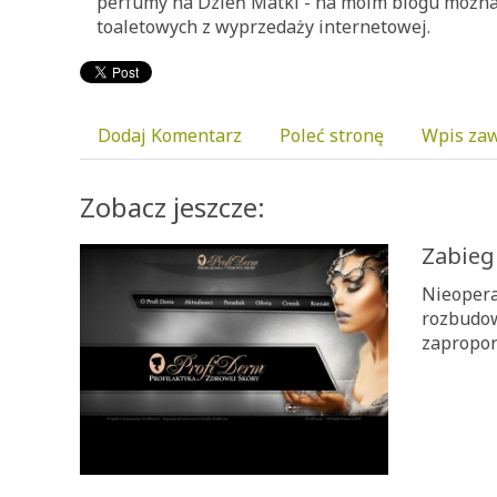
perfumy na Dzień Matki - na moim blogu można 
toaletowych z wyprzedaży internetowej.
Dodaj Komentarz
Poleć stronę
Wpis zaw
Zobacz jeszcze:
Zabieg
Nieopera
rozbudow
zapropon