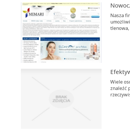
Nowocz
Nasza fi
umożliwi
tlenowa, 
Efekty
Wiele os
znaleźć 
rzeczywis