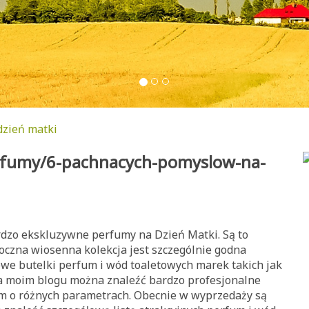
dzień matki
erfumy/6-pachnacych-pomyslow-na-
dzo ekskluzywne perfumy na Dzień Matki. Są to
czna wiosenna kolekcja jest szczególnie godna
owe butelki perfum i wód toaletowych marek takich jak
Na moim blogu można znaleźć bardzo profesjonalne
um o różnych parametrach. Obecnie w wyprzedaży są