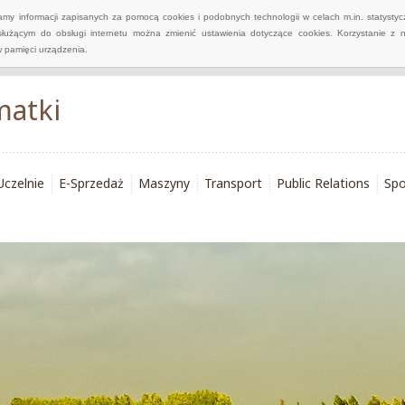
wamy informacji zapisanych za pomocą cookies i podobnych technologii w celach m.in. statyst
służącym do obsługi internetu można zmienić ustawienia dotyczące cookies. Korzystanie z 
 pamięci urządzenia.
matki
Uczelnie
E-Sprzedaż
Maszyny
Transport
Public Relations
Spo