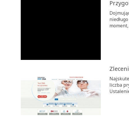
Przygo
Dojmując
niedługo
moment, 
Zlecen
Najskute
liczba p
Ustaleni