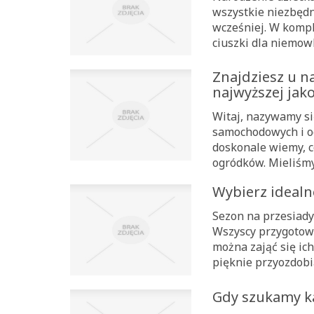
wszystkie niezbędn
wcześniej. W kompl
ciuszki dla niemow
Znajdziesz u n
najwyższej jako
Witaj, nazywamy si
samochodowych i og
doskonale wiemy, 
ogródków. Mieliśmy
Wybierz idealn
Sezon na przesiady
Wszyscy przygotowu
można zająć się ic
pięknie przyozdobią
Gdy szukamy 