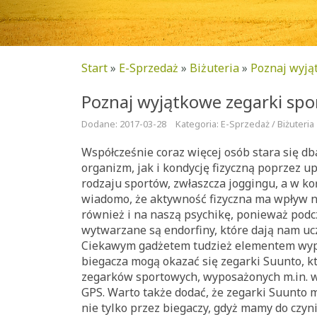
Start
»
E-Sprzedaż
»
Biżuteria
»
Poznaj wyją
Poznaj wyjątkowe zegarki sp
Dodane: 2017-03-28
Kategoria: E-Sprzedaż / Biżuteria
Współcześnie coraz więcej osób stara się d
organizm, jak i kondycję fizyczną poprzez 
rodzaju sportów, zwłaszcza joggingu, a w ko
wiadomo, że aktywność fizyczna ma wpływ n
również i na naszą psychikę, ponieważ podc
wytwarzane są endorfiny, które dają nam ucz
Ciekawym gadżetem tudzież elementem wy
biegacza mogą okazać się zegarki Suunto, kt
zegarków sportowych, wyposażonych m.in. 
GPS. Warto także dodać, że zegarki Suunto
nie tylko przez biegaczy, gdyż mamy do czyn