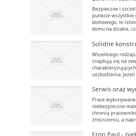
Bezpieczne i szcze
punkcie wszystkie
domowego, to istot
domu na działce, cz
Solidne konstr
Wszelkiego rodzaju 
znajdują się na ze
charakteryzującyc
uszkodzenia. Jeżeli 
Serwis oraz wy
Prace wykonywane w
niebezpieczne mate
chronią pracowników
zniszczeniu, a napr
Ergo Paul - pi