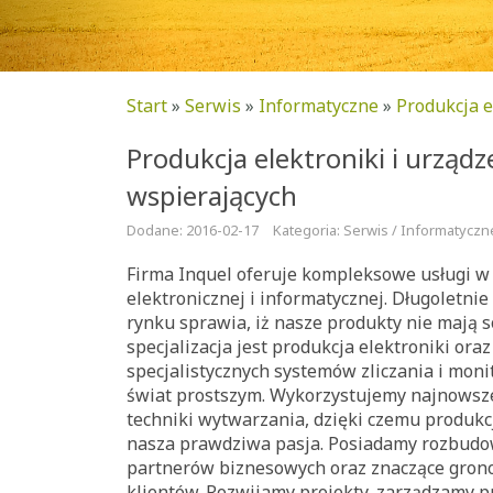
Start
»
Serwis
»
Informatyczne
»
Produkcja e
Produkcja elektroniki i urządz
wspierających
Dodane: 2016-02-17
Kategoria: Serwis / Informatyczn
Firma Inquel oferuje kompleksowe usługi w
elektronicznej i informatycznej. Długoletni
rynku sprawia, iż nasze produkty nie mają 
specjalizacja jest produkcja elektroniki ora
specjalistycznych systemów zliczania i mon
świat prostszym. Wykorzystujemy najnowsz
techniki wytwarzania, dzięki czemu produkcj
nasza prawdziwa pasja. Posiadamy rozbud
partnerów biznesowych oraz znaczące gron
klientów. Rozwijamy projekty, zarządzamy p