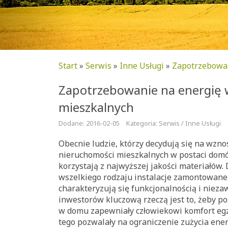
Start
»
Serwis
»
Inne Usługi
»
Zapotrzebowan
Zapotrzebowanie na energię
mieszkalnych
Dodane: 2016-02-05
Kategoria: Serwis / Inne Usługi
Obecnie ludzie, którzy decydują się na wzno
nieruchomości mieszkalnych w postaci dom
korzystają z najwyższej jakości materiałów.
wszelkiego rodzaju instalacje zamontowane
charakteryzują się funkcjonalnością i nieza
inwestorów kluczową rzeczą jest to, żeby p
w domu zapewniały człowiekowi komfort egzy
tego pozwalały na ograniczenie zużycia ene