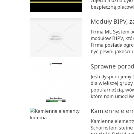
zdjęcia można było
bezpieczną placówkę
Moduły BIPV, za
Firma ML System od 
modułów BIPV, któr
Firma posiada ogr
być pewni jakości u
Sprawne porad
Jeśli dysponujemy
dla większej grupy 
popularnością, wó
które nam umożliwi
Kamienne elem
Kamienne elementy 
Schornstein steine 