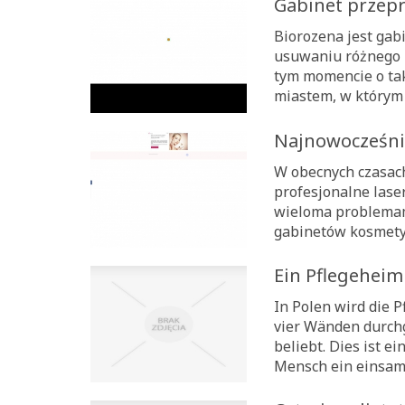
Gabinet przep
Biorozena jest gab
usuwaniu różnego ro
tym momencie o tak
miastem, w którym t
Najnowocześnie
W obecnych czasach
profesjonalne lase
wieloma problemam
gabinetów kosmetyc
Ein Pflegeheim
In Polen wird die 
vier Wänden durchg
beliebt. Dies ist ei
Mensch ein einsame