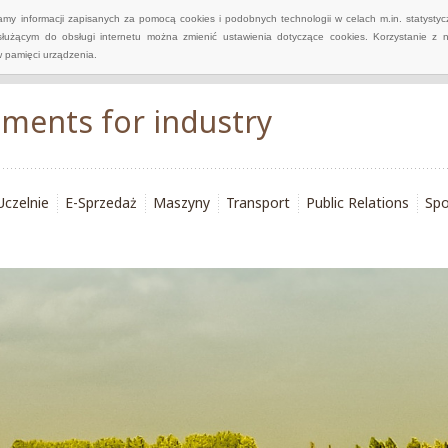
wamy informacji zapisanych za pomocą cookies i podobnych technologii w celach m.in. statyst
służącym do obsługi internetu można zmienić ustawienia dotyczące cookies. Korzystanie z 
 pamięci urządzenia.
ements for industry
Uczelnie
E-Sprzedaż
Maszyny
Transport
Public Relations
Spo