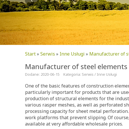
Start
»
Serwis
»
Inne Usługi
»
Manufacturer of s
Manufacturer of steel elements 
Dodane: 2020-06-15
Kategoria: Serwis / Inne Usługi
One of the basic features of construction elemen
particularly important for products that are use
production of structural elements for the industr
various rasper meshes, as well as perforated sh
processing capacity for sheet metal perforation.
work platforms that prevent slipping. Of cours
available at very affordable wholesale prices.