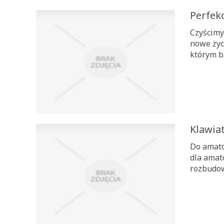
Perfek
Czyścimy
nowe życ
którym b
Klawia
Do amato
dla amat
rozbudowa