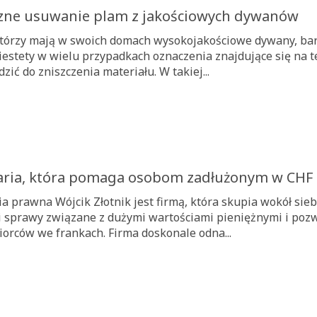
zne usuwanie plam z jakościowych dywanów
którzy mają w swoich domach wysokojakościowe dywany, bard
Niestety w wielu przypadkach oznaczenia znajdujące się na 
ić do zniszczenia materiału. W takiej...
aria, która pomaga osobom zadłużonym w CHF
ia prawna Wójcik Złotnik jest firmą, która skupia wokół si
 sprawy związane z dużymi wartościami pieniężnymi i pozw
iorców we frankach. Firma doskonale odna...